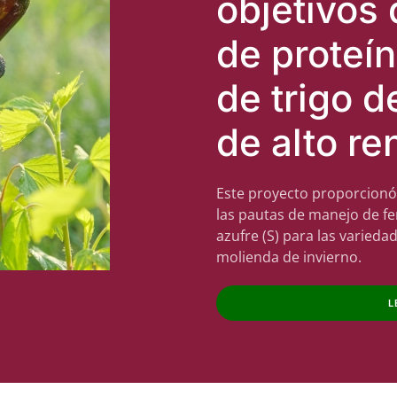
objetivos 
de proteín
de trigo d
de alto re
Este proyecto proporcionó
las pautas de manejo de fer
azufre (S) para las varied
molienda de invierno.
L