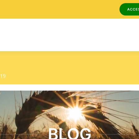
ACCE
419
BLOG