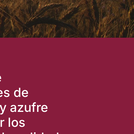
e
tes de
y azufre
r los