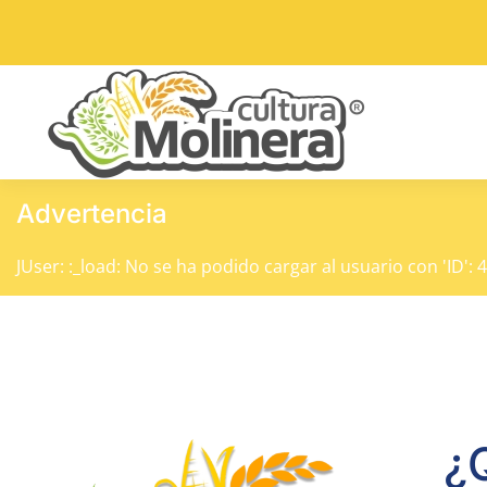
Skip to main content
Advertencia
JUser: :_load: No se ha podido cargar al usuario con 'ID': 
¿