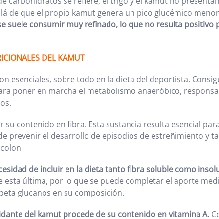
de carbohidratos se refiere, el trigo y el kamut no presentan
 allá de que el propio kamut genera un pico glucémico menor
 se suele consumir muy refinado, lo que no resulta positivo 
ICIONALES DEL KAMUT
on esenciales, sobre todo en la dieta del deportista. Consig
ara poner en marcha el metabolismo anaeróbico, responsab
os.
 su contenido en fibra. Esta sustancia resulta esencial para
 de prevenir el desarrollo de episodios de estreñimiento y 
 colon.
esidad de incluir en la dieta tanto fibra soluble como insol
 esta última, por lo que se puede completar el aporte medi
beta glucanos en su composición.
idante del kamut procede de su contenido en vitamina A.
Co