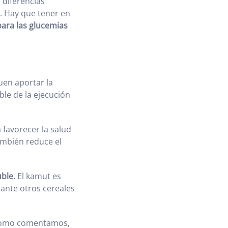
 diferencias
. Hay que tener en
para las glucemias
uen aportar la
le de la ejecución
 favorecer la salud
también reduce el
uble.
El kamut es
ante otros cereales
mo comentamos,