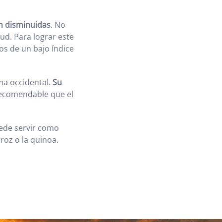
en disminuidas
. No
lud. Para lograr este
dos de un bajo índice
na occidental.
Su
ecomendable que el
uede servir como
oz o la quinoa.