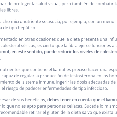
paz de proteger la salud visual, pero también de combatir la
es libres.
icho micronutriente se asocia, por ejemplo, con un menor
a de tipo hepático.
mentado en otras ocasiones que la dieta presenta una influ
 colesterol séricos, es cierto que la fibra ejerce funciones a
kamut, en este sentido, puede reducir los niveles de colester
.
nutrientes que contiene el kamut es preciso hacer una espe
es capaz de regular la producción de testosterona en los h
amiento del sistema inmune. Ingerir las dosis adecuadas de 
á el riesgo de padecer enfermedades de tipo infeccioso.
esar de sus beneficios,
debes tener en cuenta que el kamut
r lo que no es apto para personas celíacas. Sucede lo mismo
ecomendable retirar el gluten de la dieta salvo que exista 